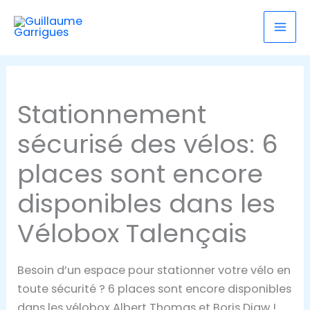
contenu
Aller
principal
au
contenu
Stationnement
sécurisé des vélos: 6
places sont encore
disponibles dans les
Vélobox Talençais
Besoin d’un espace pour stationner votre vélo en
toute sécurité ? 6 places sont encore disponibles
dans les vélobox Albert Thomas et Boris Diaw !