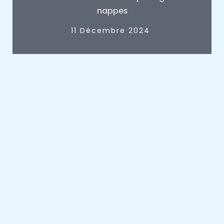
nappes
11 Décembre 2024
1
2
3
4
5
6
7
8
Suivant »