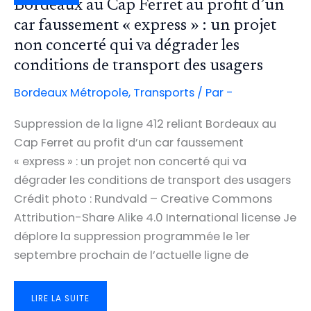
TV7
Bordeaux au Cap Ferret au profit d’un
car faussement « express » : un projet
non concerté qui va dégrader les
conditions de transport des usagers
Bordeaux Métropole
,
Transports
/ Par
-
Suppression de la ligne 412 reliant Bordeaux au
Cap Ferret au profit d’un car faussement
« express » : un projet non concerté qui va
dégrader les conditions de transport des usagers
Crédit photo : Rundvald – Creative Commons
Attribution-Share Alike 4.0 International license Je
déplore la suppression programmée le 1er
septembre prochain de l’actuelle ligne de
SUPPRESSION
LIRE LA SUITE
DE