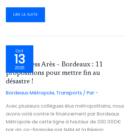
RER
LIRE LA SUITE
VERS
LE
MÉDOC
:
DES
BESOINS
DE
TRANSPORT
CONSIDÉRABLES
MAIS
DES
Oct
MOYENS
13
MAL
UTILISÉS
Car express Arès – Bordeaux : 11
2025
propositions pour mettre fin au
désastre !
Bordeaux Métropole
,
Transports
/ Par
-
Avec plusieurs collègues élus métropolitains, nous
avons voté contre le financement par Bordeaux
Métropole de cette ligne à hauteur de 330 000€
par an, co-financée par NAM et la Région