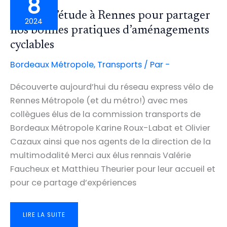
8
Voyage d’étude à Rennes pour partager
2024
nos bonnes pratiques d’aménagements
cyclables
Bordeaux Métropole
,
Transports
/ Par
-
Découverte aujourd’hui du réseau express vélo de
Rennes Métropole (et du métro!) avec mes
collègues élus de la commission transports de
Bordeaux Métropole Karine Roux-Labat et Olivier
Cazaux ainsi que nos agents de la direction de la
multimodalité Merci aux élus rennais Valérie
Faucheux et Matthieu Theurier pour leur accueil et
pour ce partage d’expériences
VOYAGE
LIRE LA SUITE
D’ÉTUDE
À