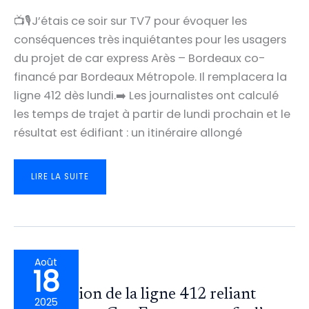
📺🎙️J’étais ce soir sur TV7 pour évoquer les
conséquences très inquiétantes pour les usagers
du projet de car express Arès – Bordeaux co-
financé par Bordeaux Métropole. Il remplacera la
ligne 412 dès lundi.➡️ Les journalistes ont calculé
les temps de trajet à partir de lundi prochain et le
résultat est édifiant : un itinéraire allongé
DU
LIRE LA SUITE
412
AU
CAR
EXPRESS
BORDEAUX-
ARÈS
:
VOYAGE
EXPRESS
OU
CASSE-
Août
TÊTE
18
?
RETROUVEZ
MON
Suppression de la ligne 412 reliant
INTERVIEW
2025
SUR