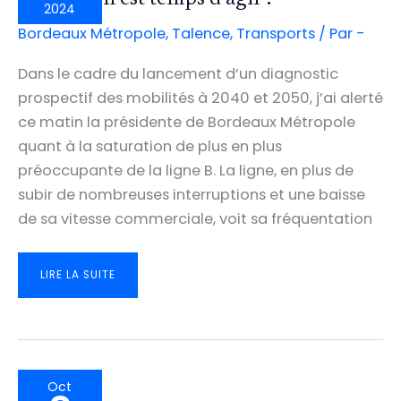
2024
Bordeaux Métropole
,
Talence
,
Transports
/ Par
-
Dans le cadre du lancement d’un diagnostic
prospectif des mobilités à 2040 et 2050, j’ai alerté
ce matin la présidente de Bordeaux Métropole
quant à la saturation de plus en plus
préoccupante de la ligne B. La ligne, en plus de
subir de nombreuses interruptions et une baisse
de sa vitesse commerciale, voit sa fréquentation
LIGNE
LIRE LA SUITE
B
:
IL
EST
TEMPS
D’AGIR
!
Oct