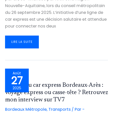
Nouvelle-Aquitaine, lors du conseil métropolitain
du 26 septembre 2025. L’initiative d’une ligne de
car express est une décision salutaire et attendue
pour connecter nos deux
CAR
LIRE LA SUITE
EXPRESS
ARÈS
–
BORDEAUX
:
11
PROPOSITIONS
POUR
METTRE
FIN
AU
Août
DÉSASTRE
27
!
Du 412 au car express Bordeaux-Arès :
2025
voyage express ou casse-tête ? Retrouvez
mon interview sur TV7
Bordeaux Métropole
,
Transports
/ Par
-