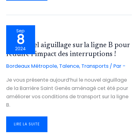
RENNES
POUR
PARTAGER
NOS
BONNES
PRATIQUES
D’AMÉNAGEMENTS
CYCLABLES
Sep
8
Un nouvel aiguillage sur la ligne B pour
2024
réduire l’impact des interruptions !
Bordeaux Métropole
,
Talence
,
Transports
/ Par
-
Je vous présente aujourd’hui le nouvel aiguillage
de la Barrière Saint Genès aménagé cet été pour
améliorer vos conditions de transport sur la ligne
B.
UN
LIRE LA SUITE
NOUVEL
AIGUILLAGE
SUR
LA