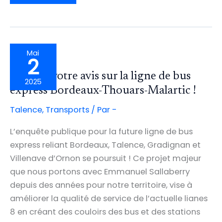
LA
LIGNE
412
RELIANT
BORDEAUX
AU
CAP
FERRET
AU
PROFIT
Mai
D’UN
2
CAR
FAUSSEMENT
« EXPRESS »
Donnez votre avis sur la ligne de bus
:
2025
UN
PROJET
express Bordeaux-Thouars-Malartic !
NON
CONCERTÉ
QUI
Talence
,
Transports
/ Par
-
VA
DÉGRADER
LES
CONDITIONS
L’enquête publique pour la future ligne de bus
DE
TRANSPORT
express reliant Bordeaux, Talence, Gradignan et
DES
USAGERS
Villenave d’Ornon se poursuit ! Ce projet majeur
que nous portons avec Emmanuel Sallaberry
depuis des années pour notre territoire, vise à
améliorer la qualité de service de l’actuelle lianes
8 en créant des couloirs des bus et des stations