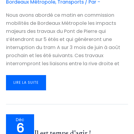
Bordeaux Métropole
,
Transports
/ Par
-
Nous avons abordé ce matin en commission
mobilités de Bordeaux Métropole les impacts
majeurs des travaux du Pont de Pierre qui
s’étendront sur 5 étés et qui génèreront une
interruption du tram A sur 3 mois de juin à août
prochain et les été suivants. Ces travaux
interrompront les liaisons entre la rive droite et
FERMETURE
LIRE LA SUITE
DU
PONT
DE
PIERRE
:
LE
RER
MÉTROPOLITAIN
DOIT
PRENDRE
LE
Déc
RELAIS
6
!
Ligne B : Il est temps d’agir !