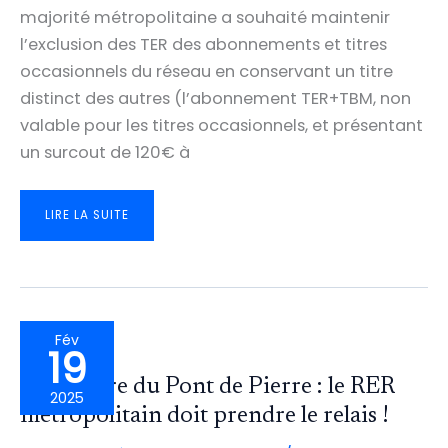
majorité métropolitaine a souhaité maintenir
l’exclusion des TER des abonnements et titres
occasionnels du réseau en conservant un titre
distinct des autres (l’abonnement TER+TBM, non
valable pour les titres occasionnels, et présentant
un surcout de 120€ à
🚅
LIRE LA SUITE
🚋
🚌
INTERMODALITÉ
TRAIN/RÉSEAU
TBM
:
BORDEAUX
MÉTROPOLE
NE
DOIT
PAS
Fév
PRENDRE
19
DE
RETARD
PAR
Fermeture du Pont de Pierre : le RER
RAPPORT
2025
AUX
AUTRES
métropolitain doit prendre le relais !
MÉTROPOLES
!