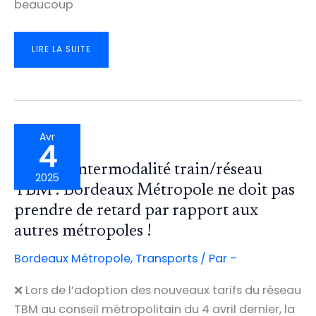
beaucoup
DONNEZ
LIRE LA SUITE
VOTRE
AVIS
SUR
LA
LIGNE
DE
BUS
EXPRESS
BORDEAUX-
THOUARS-
MALARTIC
Avr
!
4
🚅 🚋🚌 Intermodalité train/réseau
2025
TBM : Bordeaux Métropole ne doit pas
prendre de retard par rapport aux
autres métropoles !
Bordeaux Métropole
,
Transports
/ Par
-
❌ Lors de l’adoption des nouveaux tarifs du réseau
TBM au conseil métropolitain du 4 avril dernier, la