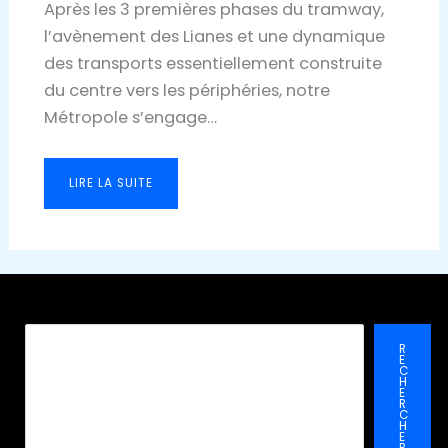
Après les 3 premières phases du tramway,
l’avènement des Lianes et une dynamique
des transports essentiellement construite
du centre vers les périphéries, notre
Métropole s’engage…
LIRE LA SUITE
Recher
R
E
C
H
E
R
C
H
E