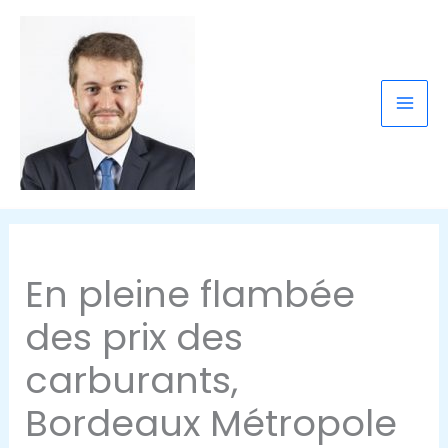
contenu
Aller
principal
au
contenu
En pleine flambée
des prix des
carburants,
Bordeaux Métropole