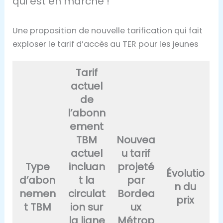
qui est en marché !
Une proposition de nouvelle tarification qui fait
exploser le tarif d’accès au TER pour les jeunes
Tarif
actuel
de
l’abonn
ement
TBM
Nouvea
actuel
u tarif
Type
incluan
projeté
Évolutio
d’abon
t la
par
n du
nemen
circulat
Bordea
prix
t TBM
ion sur
ux
la ligne
Métrop