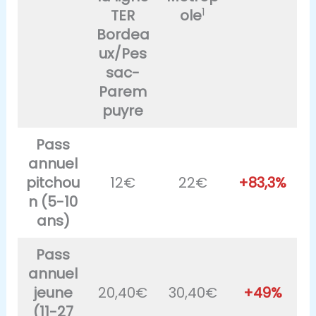
1
TER
ole
Bordea
ux/Pes
sac-
Parem
puyre
Pass
annuel
pitchou
12€
22€
+83,3%
n (5-10
ans)
Pass
annuel
jeune
20,40€
30,40€
+49%
(11-27