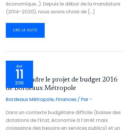
économique…). Depuis le début de la mandature
(2014-2020), nous avons choisi de […]
COMME
LIRE LA SUITE
EN
2015
ET
EN
2016,
LES
TAUX
DE
FISCALITÉ
DE
BORDEAUX
Avr
MÉTROPOLE
11
N’AUGMENTERONT
PAS
EN
Comprendre le projet de budget 2016
2017
2016
de Bordeaux Métropole
Bordeaux Métropole
,
Finances
/ Par
-
Dans un contexte budgétaire difficile (baisse des
dotations de l’Etat, économie à l’arrêt mais
croissance des besoins en services publics) et un