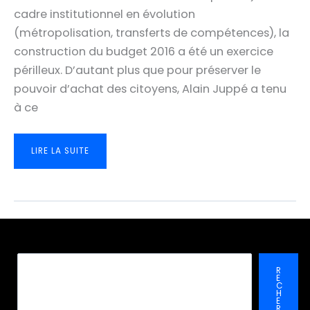
cadre institutionnel en évolution
(métropolisation, transferts de compétences), la
construction du budget 2016 a été un exercice
périlleux. D’autant plus que pour préserver le
pouvoir d’achat des citoyens, Alain Juppé a tenu
à ce
COMPRENDRE
LIRE LA SUITE
LE
PROJET
DE
BUDGET
2016
DE
BORDEAUX
MÉTROPOLE
Recher
R
E
C
H
E
R