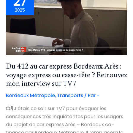
27
2025
Du 412 au car express Bordeaux-Arès :
voyage express ou casse-tête ? Retrouvez
mon interview sur TV7
Bordeaux Métropole
,
Transports
/ Par
-
📺🎙️J’étais ce soir sur TV7 pour évoquer les
conséquences très inquiétantes pour les usagers
du projet de car express Arès – Bordeaux co-
financé par Bordeaux Métropole. Il remplacera la