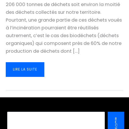
206 000 tonnes de déchets soit environ la moitié
des déchets collectés sur notre territoire.
Pourtant, une grande partie de ces déchets voués
à l’incinération pourraient être réutilisés
autrement, c’est le cas des biodéchets (déchets
organiques) qui composent près de 60% de notre
production de déchets dont […]
VISITE
LIRE LA SUITE
DE
L’ENTREPRISE
ALTRIOM
SPÉCIALISÉE
DANS
LE
TRAITEMENT
INNOVANT
DES
DÉCHETS
Recher
R
E
C
H