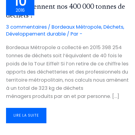
10
Que deviennent nos 400 000 tonnes de
2016
déchets ?
3 commentaires
/
Bordeaux Métropole
,
Déchets
,
Développement durable
/ Par
-
Bordeaux Métropole a collecté en 2015 398 254
tonnes de déchets soit l’équivalent de 40 fois le
poids de la Tour Eiffel! Si l’on retire de ce chiffre les
apports des déchetteries et des professionnels du
territoire métropolitain, nos calculs nous amènent
à un total de 323 kg de déchets
ménagers produits par an et par personne. […]
QUE
LIRE LA SUITE
DEVIENNENT
NOS
400
000
TONNES
DE