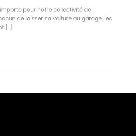
 importe pour notre collectivité de
acun de laisser sa voiture au garage, les
t […]