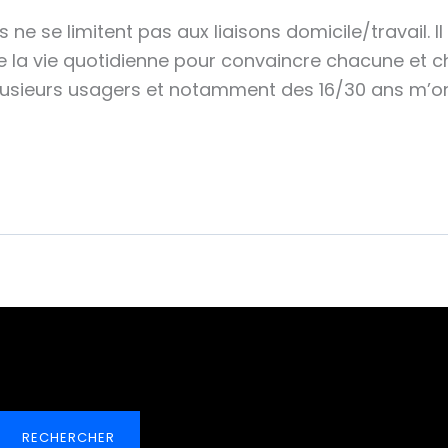
e se limitent pas aux liaisons domicile/travail. Il
e la vie quotidienne pour convaincre chacune et ch
lusieurs usagers et notamment des 16/30 ans m’on
RECHERCHER