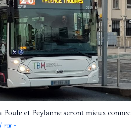
a Poule et Peylanne seront mieux connec
/ Par
-