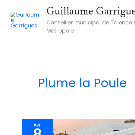
contenu
Aller
principal
Guillaume Garrigu
au
contenu
Conseiller municipal de Talence 
Métropole
Plume la Poule
Avr
8