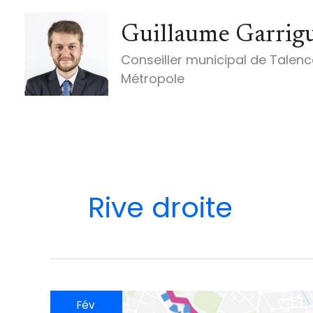
contenu
Aller
principal
au
Guillaume Garrig
contenu
Conseiller municipal de Talenc
Métropole
Rive droite
Fév