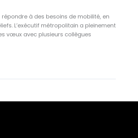
t répondre à des besoins de mobilité, en
liefs. L’exécutif métropolitain a pleinement
es vœux avec plusieurs collègues