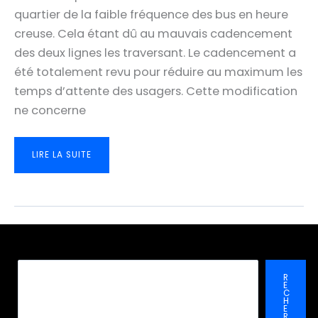
quartier de la faible fréquence des bus en heure
creuse. Cela étant dû au mauvais cadencement
des deux lignes les traversant. Le cadencement a
été totalement revu pour réduire au maximum les
temps d’attente des usagers. Cette modification
ne concerne
AMÉLIORATION
LIRE LA SUITE
DU
CADENCEMENT
DES
LIGNES
20
ET
34:
LES
QUARTIERS
DE
PACARIS
ET
DE
THOUARS-
Recher
EST
R
BÉNÉFICIERONT
E
DE
C
FRÉQUENCES
H
PLUS
E
ÉLEVÉES
R