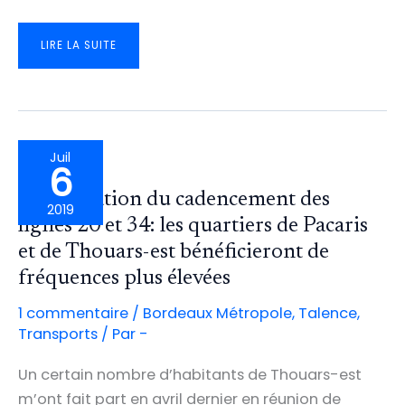
LES
LIRE LA SUITE
PROPOSITIONS
(DÉCEVANTES)
DU
SCHÉMA
MÉTROPOLITAIN
DES
MOBILITÉS
POUR
TALENCE
Juil
6
Amélioration du cadencement des
2019
lignes 20 et 34: les quartiers de Pacaris
et de Thouars-est bénéficieront de
fréquences plus élevées
1 commentaire
/
Bordeaux Métropole
,
Talence
,
Transports
/ Par
-
Un certain nombre d’habitants de Thouars-est
m’ont fait part en avril dernier en réunion de