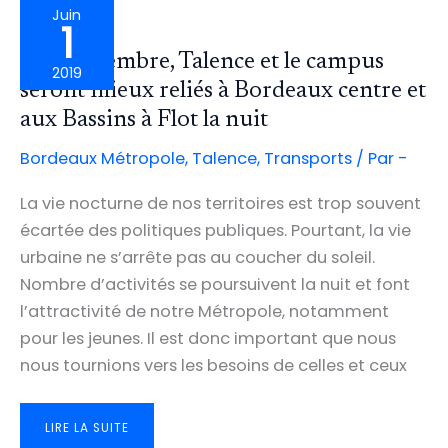
PACARIS
Juin
ET
1
DE
THOUARS-
EST
Dès septembre, Talence et le campus
BÉNÉFICIERONT
2019
DE
FRÉQUENCES
seront mieux reliés à Bordeaux centre et
PLUS
ÉLEVÉES
aux Bassins à Flot la nuit
Bordeaux Métropole
,
Talence
,
Transports
/ Par
-
La vie nocturne de nos territoires est trop souvent
écartée des politiques publiques. Pourtant, la vie
urbaine ne s’arrête pas au coucher du soleil.
Nombre d’activités se poursuivent la nuit et font
l’attractivité de notre Métropole, notamment
pour les jeunes. Il est donc important que nous
nous tournions vers les besoins de celles et ceux
DÈS
LIRE LA SUITE
SEPTEMBRE,