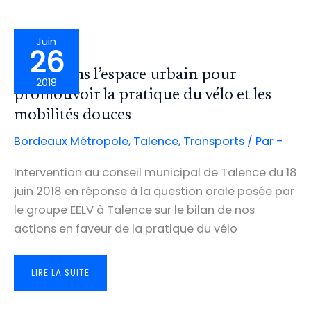
DEUX
RIVES
Juin
26
Repensons l’espace urbain pour
2018
promouvoir la pratique du vélo et les
mobilités douces
Bordeaux Métropole
,
Talence
,
Transports
/ Par
-
Intervention au conseil municipal de Talence du 18
juin 2018 en réponse à la question orale posée par
le groupe EELV à Talence sur le bilan de nos
actions en faveur de la pratique du vélo
REPENSONS
LIRE LA SUITE
L’ESPACE
URBAIN
POUR
PROMOUVOIR
LA