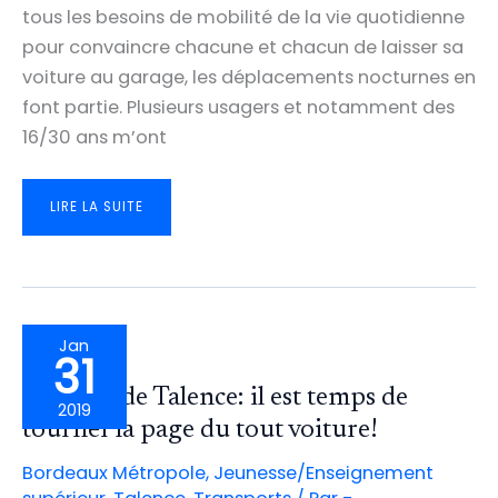
tous les besoins de mobilité de la vie quotidienne
pour convaincre chacune et chacun de laisser sa
voiture au garage, les déplacements nocturnes en
font partie. Plusieurs usagers et notamment des
16/30 ans m’ont
LES
LIRE LA SUITE
QUARTIERS
DE
THOUARS,
PLUME
LA
POULE
ET
PEYLANNE
SERONT
MIEUX
CONNECTÉS
Jan
À
31
BORDEAUX
EN
SOIRÉE
Campus de Talence: il est temps de
2019
tourner la page du tout voiture!
Bordeaux Métropole
,
Jeunesse/Enseignement