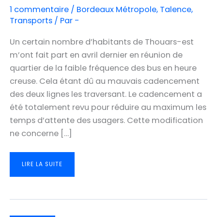
1 commentaire
/
Bordeaux Métropole
,
Talence
,
Transports
/ Par
-
Un certain nombre d’habitants de Thouars-est
m’ont fait part en avril dernier en réunion de
quartier de la faible fréquence des bus en heure
creuse. Cela étant dû au mauvais cadencement
des deux lignes les traversant. Le cadencement a
été totalement revu pour réduire au maximum les
temps d’attente des usagers. Cette modification
ne concerne […]
AMÉLIORATION
LIRE LA SUITE
DU
CADENCEMENT
DES
LIGNES
20
ET
34:
LES
QUARTIERS
DE