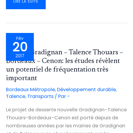
LIGNE
LIRE LA SUITE
20:
LA
FRÉQUENCE
DES
BUS
SERA
RENFORCÉE
LE
DIMANCHE
Fév
20
Liaison Gradignan – Talence Thouars –
2017
Bordeaux – Cenon: les études révèlent
un potentiel de fréquentation très
important
Bordeaux Métropole
,
Développement durable
,
Talence
,
Transports
/ Par
-
Le projet de desserte nouvelle Gradignan-Talence
Thouars-Bordeaux-Cenon est porté depuis de
nombreuses années par les mairies de Gradignan