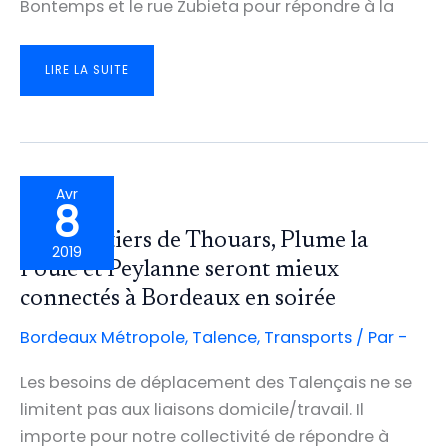
Bontemps et le rue Zubieta pour répondre à la
NOUVEL
LIRE LA SUITE
ITINÉRAIRE
DE
LA
LIGNE
20:
200
VOYAGEURS
EMPRUNTENT
LE
BUS
CHAQUE
Avr
JOUR
8
PLACE
PEYLANNE
Les quartiers de Thouars, Plume la
2019
Poule et Peylanne seront mieux
connectés à Bordeaux en soirée
Bordeaux Métropole
,
Talence
,
Transports
/ Par
-
Les besoins de déplacement des Talençais ne se
limitent pas aux liaisons domicile/travail. Il
importe pour notre collectivité de répondre à