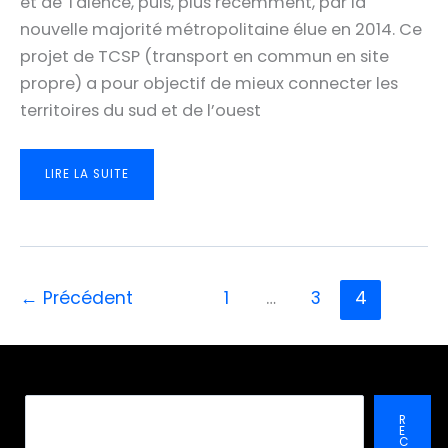
et de Talence, puis, plus récemment, par la
nouvelle majorité métropolitaine élue en 2014. Ce
projet de TCSP (transport en commun en site
propre) a pour objectif de mieux connecter les
territoires du sud et de l’ouest
LIAISON
LIRE LA SUITE
GRADIGNAN
–
TALENCE
THOUARS
–
BORDEAUX
–
CENON:
LES
ÉTUDES
←
Précédent
1
…
3
4
RÉVÈLENT
UN
POTENTIEL
DE
FRÉQUENTATION
TRÈS
IMPORTANT
Recher
R
E
C