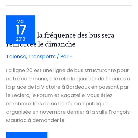
PRATIQUE
DU
VÉLO
ET
LES
MOBILITÉS
Mai
DOUCES
17
Ligne 20: la fréquence des bus sera
2018
renforcée le dimanche
Talence
,
Transports
/ Par
-
La ligne 20 est une ligne de bus structurante pour
notre commune, elle relie le quartier de Thouars à
la place de la Victoire à Bordeaux en passant par
le Leclerc, le Forum et Bagatelle. Vous étiez
nombreux lors de notre réunion publique
organisée en novembre dernier à la salle François
Mauriac à demander le