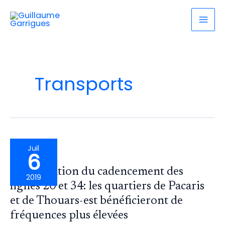
contenu
Aller
principal
au
contenu
Transports
Juil
6
Amélioration du cadencement des
2019
lignes 20 et 34: les quartiers de Pacaris
et de Thouars-est bénéficieront de
fréquences plus élevées