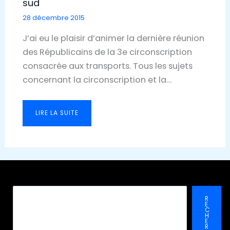
sud
28 décembre 2015
J’ai eu le plaisir d’animer la dernière réunion
des Républicains de la 3e circonscription
consacrée aux transports. Tous les sujets
concernant la circonscription et la…
LIRE LA SUITE
Recher
R
E
C
H
E
R