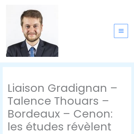
contenu
Aller
principal
au
contenu
Liaison Gradignan –
Talence Thouars –
Bordeaux – Cenon:
les études révèlent