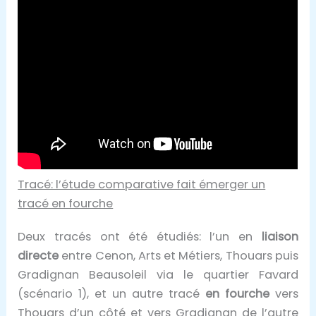
Tracé: l’étude comparative fait émerger un
tracé en fourche
Deux tracés ont été étudiés: l’un en
liaison
directe
entre Cenon, Arts et Métiers, Thouars puis
Gradignan Beausoleil via le quartier Favard
(scénario 1), et un autre tracé
en fourche
vers
Thouars d’un côté et vers Gradignan de l’autre