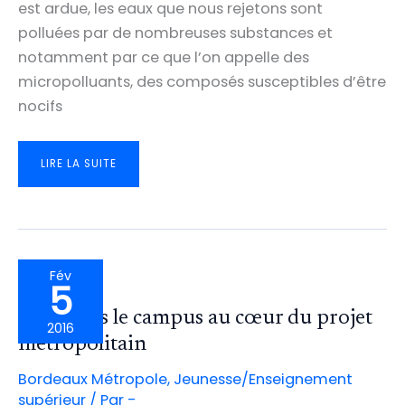
est ardue, les eaux que nous rejetons sont
polluées par de nombreuses substances et
notamment par ce que l’on appelle des
micropolluants, des composés susceptibles d’être
nocifs
TOUS
LIRE LA SUITE
MOBILISÉS
POUR
UNE
EAU
DE
QUALITÉ!
Fév
5
Intégrons le campus au cœur du projet
2016
métropolitain
Bordeaux Métropole
,
Jeunesse/Enseignement
supérieur
/ Par
-