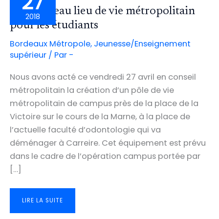
27
Un nouveau lieu de vie métropolitain
2018
pour les étudiants
Bordeaux Métropole
,
Jeunesse/Enseignement
supérieur
/ Par
-
Nous avons acté ce vendredi 27 avril en conseil
métropolitain la création d’un pôle de vie
métropolitain de campus près de la place de la
Victoire sur le cours de la Marne, à la place de
l’actuelle faculté d’odontologie qui va
déménager à Carreire. Cet équipement est prévu
dans le cadre de l’opération campus portée par
[…]
UN
LIRE LA SUITE
NOUVEAU
LIEU
DE