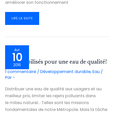
améliorer son fonctionnement
VERS
LIRE LA SUITE
UN
RENFORCEMENT
DE
LA
QUALITÉ
DE
SERVICE
SUR
LA
LIGNE
B
Avr
DU
10
TRAMWAY
Tous mobilisés pour une eau de qualité!
2016
1 commentaire
/
Développement durable
,
Eau
/
Par
-
Distribuer une eau de qualité aux usagers et au
meilleur prix, limiter les rejets polluants dans
le milieu naturel… Telles sont les missions
fondamentales de notre Métropole. Mais la tâche