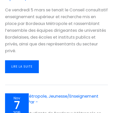
Ce vendredi 5 mars se tenait le Conseil consultatif
enseignement supérieur et recherche mis en
place par Bordeaux Métropole et rassemblant
l’ensemble des équipes dirigeantes de universités
Bordelaises, des écoles et instituts publics et
privés, ainsi que des représentants du secteur
privé.
INTÉGRONS
LIRE LA SUITE
LE
CAMPUS
AU
CŒUR
DU
PROJET
MÉTROPOLITAIN
Bordeaux Métropole
,
Jeunesse/Enseignement
Nov
7
supérieur
/ Par
-
2015