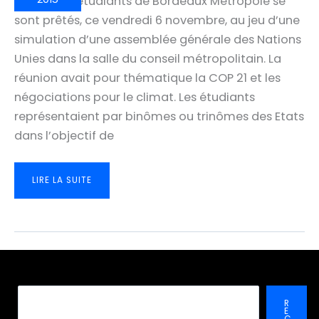
Près de 85 étudiants de Bordeaux Métropole se
sont prêtés, ce vendredi 6 novembre, au jeu d’une
simulation d’une assemblée générale des Nations
Unies dans la salle du conseil métropolitain. La
réunion avait pour thématique la COP 21 et les
négociations pour le climat. Les étudiants
représentaient par binômes ou trinômes des Etats
dans l’objectif de
UNE
LIRE LA SUITE
ASSEMBLÉE
GÉNÉRALE
DES
NATIONS
UNIES
À
BORDEAUX
MÉTROPOLE
Recher
R
E