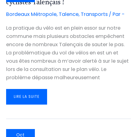
cyclistes Talençais !
Bordeaux Métropole
,
Talence
,
Transports
/ Par
-
La pratique du vélo est en plein essor sur notre
commune mais plusieurs obstacles empêchent
encore de nombreux Talençais de sauter le pas.
La problématique du vol de vélos en est un et
vous êtes nombreux à m’avoir alerté à sur le sujet
lors de la consultation sur le plan vélo. Le
problème dépasse malheureusement
25
LIRE LA SUITE
NOUVELLES
PLACES
SÉCURISÉES
POUR
LES
CYCLISTES
TALENÇAIS
!
Oct