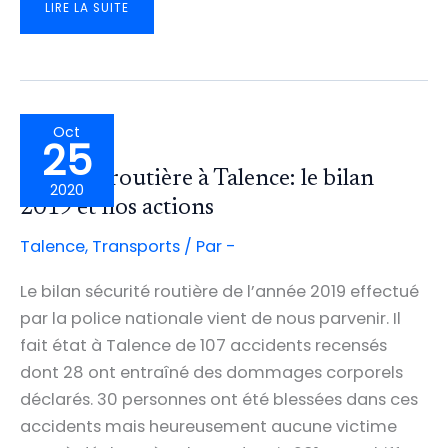
BILAN
LIRE LA SUITE
DU
PLAN
D’URGENCE
VÉLO:
854
CYCLISTES
RELEVÉS
EN
24H
RUE
LAMARTINE,
Oct
677
25
RUE
PIERRE
NOAILLES
Sécurité routière à Talence: le bilan
2020
2019 et nos actions
Talence
,
Transports
/ Par
-
Le bilan sécurité routière de l’année 2019 effectué
par la police nationale vient de nous parvenir. Il
fait état à Talence de 107 accidents recensés
dont 28 ont entraîné des dommages corporels
déclarés. 30 personnes ont été blessées dans ces
accidents mais heureusement aucune victime