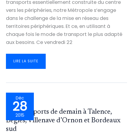
transports essentiellement construite du centre
vers les périphéries, notre Métropole s’engage
dans le challenge de la mise en réseau des
territoires périphériques. Et ce, en utilisant à
chaque fois le mode de transport le plus adapté
aux besoins. Ce vendredi 22
UNE
LIRE LA SUITE
STRATÉGIE
DES
MOBILITÉS
POUR
UNE
MÉTROPOLE
MULTIPOLAIRE
Déc
28
Les transports de demain à Talence,
2015
Bègles, Villenave d’Ornon et Bordeaux
sud