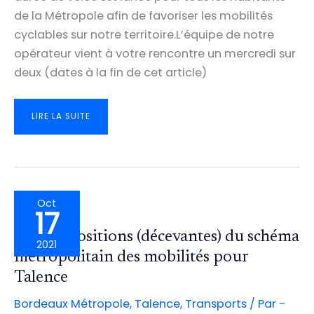
de la Métropole afin de favoriser les mobilités
cyclables sur notre territoire.L’équipe de notre
opérateur vient à votre rencontre un mercredi sur
deux (dates à la fin de cet article)
LANCEMENT
LIRE LA SUITE
D’UN
NOUVEAU
SERVICE
DE
LOCATION
DE
VÉLOS
À
TALENCE
ET
SUR
Oct
LA
17
MÉTROPOLE
Les propositions (décevantes) du schéma
2021
métropolitain des mobilités pour
Talence
Bordeaux Métropole
,
Talence
,
Transports
/ Par
-