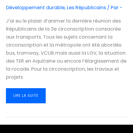
Développement durable
,
Les Républicains
/ Par
-
J’ai eu le plaisir d’animer la dernière réunion des
Républicains de la 3e circonscription consacrée
aux transports. Tous les sujets concernant la
circonscription et la métropole ont été abordés:
bus, tramway, VCUB mais aussi la LGV, la situation
des TER en Aquitaine ou encore l’élargissement de
la rocade. Pour la circonscription, les travaux et
projets
LES
LIRE LA SUITE
TRANSPORTS
DE
DEMAIN
À
TALENCE,
BÈGLES,
VILLENAVE
D’ORNON
ET
BORDEAUX
SUD