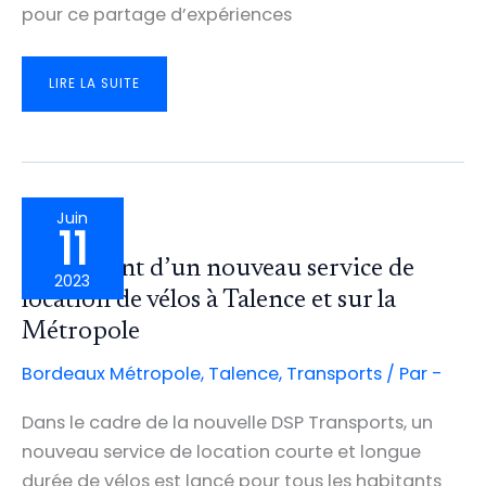
pour ce partage d’expériences
VOYAGE
LIRE LA SUITE
D’ÉTUDE
À
RENNES
POUR
PARTAGER
NOS
BONNES
PRATIQUES
D’AMÉNAGEMENTS
CYCLABLES
Juin
11
Lancement d’un nouveau service de
2023
location de vélos à Talence et sur la
Métropole
Bordeaux Métropole
,
Talence
,
Transports
/ Par
-
Dans le cadre de la nouvelle DSP Transports, un
nouveau service de location courte et longue
durée de vélos est lancé pour tous les habitants