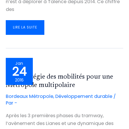
n’est à déplorer à Talence depuis 2014. Ce chiffre
des
SÉCURITÉ
LIRE LA SUITE
ROUTIÈRE
À
TALENCE:
LE
BILAN
2019
ET
NOS
ACTIONS
Jan
24
Une stratégie des mobilités pour une
2016
Métropole multipolaire
Bordeaux Métropole
,
Développement durable
/
Par
-
Après les 3 premières phases du tramway,
l’avènement des Lianes et une dynamique des