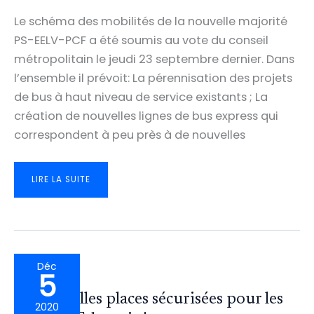
Le schéma des mobilités de la nouvelle majorité
PS-EELV-PCF a été soumis au vote du conseil
métropolitain le jeudi 23 septembre dernier. Dans
l’ensemble il prévoit: La pérennisation des projets
de bus à haut niveau de service existants ; La
création de nouvelles lignes de bus express qui
correspondent à peu près à de nouvelles
LES
LIRE LA SUITE
PROPOSITIONS
(DÉCEVANTES)
DU
SCHÉMA
MÉTROPOLITAIN
DES
MOBILITÉS
POUR
TALENCE
Déc
5
25 nouvelles places sécurisées pour les
2020