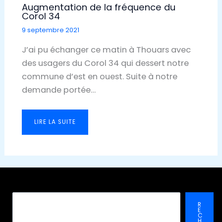
Augmentation de la fréquence du
Corol 34
9 septembre 2021
J’ai pu échanger ce matin à Thouars avec
des usagers du Corol 34 qui dessert notre
commune d’est en ouest. Suite à notre
demande portée…
LIRE LA SUITE
Recher
R
E
C
H